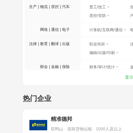
生产 | 物流 | 质控 | 汽车
普工/技工
质控/安防
网络 | 通信 | 电子
计算机/互联网/通信
法律 | 教育 | 翻译 | 出版
职业培训
编辑/出版/印刷
财会 | 金融 | 保险
财务/审计/统计
显
医疗 | 制药 | 环保
医院/医疗/护理
建筑 | 装修 | 物业 | 其他
建筑
热门企业
精准德邦
双鸭山 · 道路货物运输 · 1000人及以上