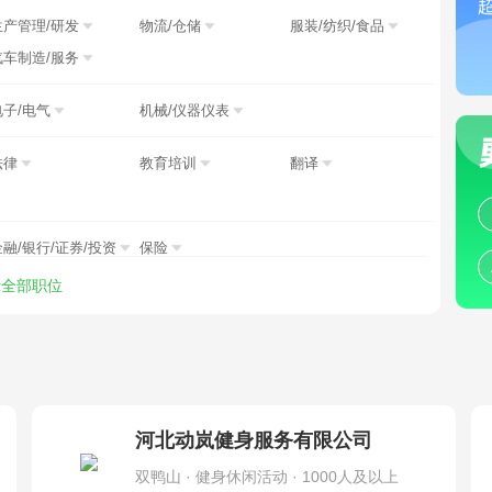
生产管理/研发
物流/仓储
服装/纺织/食品
汽车制造/服务
电子/电气
机械/仪器仪表
法律
教育培训
翻译
金融/银行/证券/投资
保险
示全部职位
制药/生物工程
环保
物业管理
农/林/牧/渔业
其他职位
河北动岚健身服务有限公司
双鸭山 · 健身休闲活动 · 1000人及以上