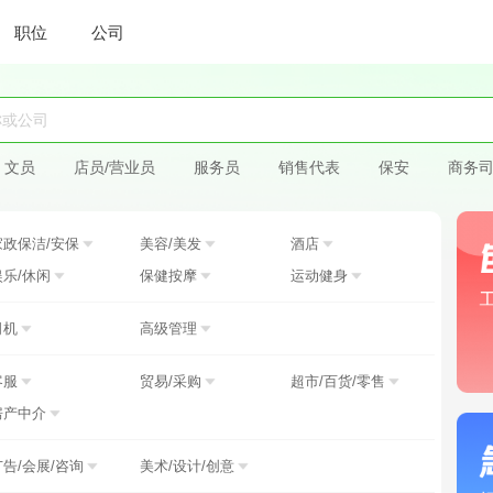
职位
公司
文员
店员/营业员
服务员
销售代表
保安
商务
家政保洁/安保
美容/美发
酒店
娱乐/休闲
保健按摩
运动健身
司机
高级管理
客服
贸易/采购
超市/百货/零售
房产中介
广告/会展/咨询
美术/设计/创意